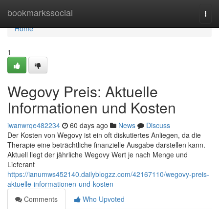
Home
bookmarkssocial
Togg
navi
Home
1
Wegovy Preis: Aktuelle
Informationen und Kosten
iwanwrqe482234
60 days ago
News
Discuss
Der Kosten von Wegovy ist ein oft diskutiertes Anliegen, da die
Therapie eine beträchtliche finanzielle Ausgabe darstellen kann.
Aktuell liegt der jährliche Wegovy Wert je nach Menge und
Lieferant
https://ianumws452140.dailyblogzz.com/42167110/wegovy-preis-
aktuelle-informationen-und-kosten
Comments
Who Upvoted