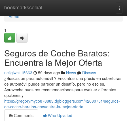
Home
bookmarkssocial
Togg
navi
Home
1
Seguros de Coche Baratos:
Encuentra la Mejor Oferta
neilgiwh115663
59 days ago
News
Discuss
¿Buscas un para automóvil ? Encontrar una precio en coberturas
de automóvil puede parecer un desafío, pero no eso es.
Aprovecha nuestros recomendaciones para evaluar diferentes
opciones y
https://gregorymyco878883.dgbloggers.com/42080751/seguros-
de-coche-baratos-encuentra-la-mejor-oferta
Comments
Who Upvoted