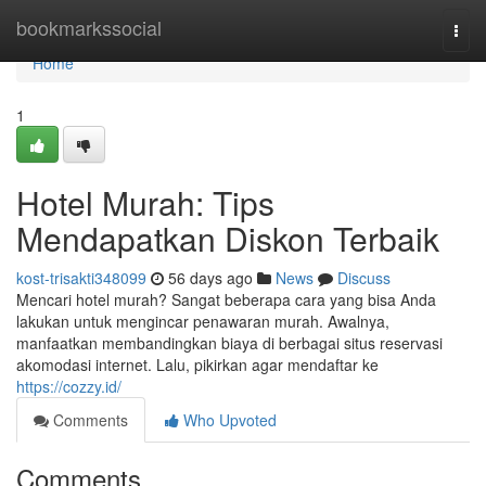
Home
bookmarkssocial
Togg
navi
Home
1
Hotel Murah: Tips
Mendapatkan Diskon Terbaik
kost-trisakti348099
56 days ago
News
Discuss
Mencari hotel murah? Sangat beberapa cara yang bisa Anda
lakukan untuk mengincar penawaran murah. Awalnya,
manfaatkan membandingkan biaya di berbagai situs reservasi
akomodasi internet. Lalu, pikirkan agar mendaftar ke
https://cozzy.id/
Comments
Who Upvoted
Comments