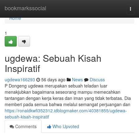
Home
bookmarkssocial
Togg
navi
Home
1
ugdewa: Sebuah Kisah
Inspiratif
ugdewa166293
56 days ago
News
Discuss
P Dongeng ugdewa merupakan sebuah teladan luar
menakjubkan bagaimana seseorang mampu memecahkan
tantangan dengan kerja keras dan iman yang tidak terbatas. Dia
memberi pada semua bahwa melalui semangat perjuangan dan
https://ronaldkwfi352312.idblogmaker.com/40381855/ugdewa-
sebuah-kisah-inspiratif
Comments
Who Upvoted