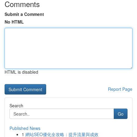
Comments
Submit a Comment
No HTML
HTML is disabled
Report Page
Search
Go
Published News
1
網站SEO優化全攻略：提升流量與成效