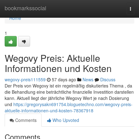
Home
bookmarkssocial
Togg
navi
Home
1
Wegovy Preis: Aktuelle
Informationen und Kosten
wegovy-preis111559
57 days ago
News
Discuss
Der Preis von Wegovy ist ein regelmäßig diskutiertes Thema , da
die Behandlung eine beträchtliche finanzielle Investition darstellen
kann. Aktuell liegt der jährliche Wegovy Wert je nach Dosierung
und
https://gregorysakn691754.bloguetechno.com/wegovy-preis-
aktuelle-informationen-und-kosten-78367918
Comments
Who Upvoted
Comments