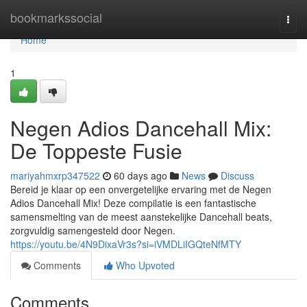
Home
bookmarkssocial
Togg
navi
Home
1
Negen Adios Dancehall Mix:
De Toppeste Fusie
mariyahmxrp347522
60 days ago
News
Discuss
Bereid je klaar op een onvergetelijke ervaring met de Negen
Adios Dancehall Mix! Deze compilatie is een fantastische
samensmelting van de meest aanstekelijke Dancehall beats,
zorgvuldig samengesteld door Negen.
https://youtu.be/4N9DixaVr3s?si=iVMDLiIGQteNfMTY
Comments
Who Upvoted
Comments