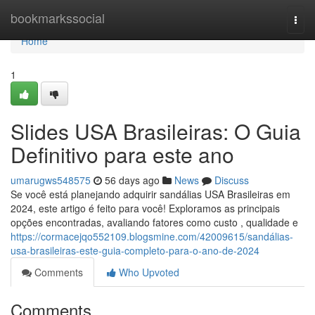
Home
bookmarkssocial
Togg
navi
Home
1
Slides USA Brasileiras: O Guia
Definitivo para este ano
umarugws548575
56 days ago
News
Discuss
Se você está planejando adquirir sandálias USA Brasileiras em
2024, este artigo é feito para você! Exploramos as principais
opções encontradas, avaliando fatores como custo , qualidade e
https://cormacejqo552109.blogsmine.com/42009615/sandálias-
usa-brasileiras-este-guia-completo-para-o-ano-de-2024
Comments
Who Upvoted
Comments