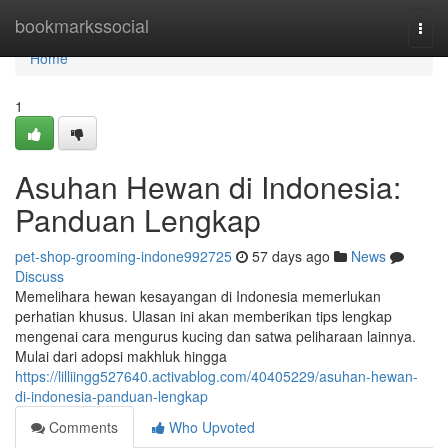
Home
bookmarkssocial
Togg
navi
Home
1
Asuhan Hewan di Indonesia:
Panduan Lengkap
pet-shop-grooming-indone992725
57 days ago
News
Discuss
Memelihara hewan kesayangan di Indonesia memerlukan
perhatian khusus. Ulasan ini akan memberikan tips lengkap
mengenai cara mengurus kucing dan satwa peliharaan lainnya.
Mulai dari adopsi makhluk hingga
https://lilliingg527640.activablog.com/40405229/asuhan-hewan-
di-indonesia-panduan-lengkap
Comments
Who Upvoted