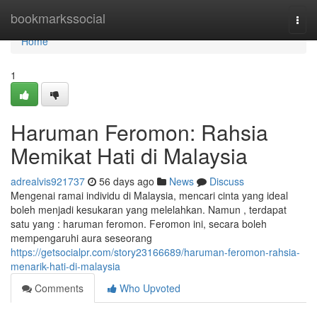
Home
bookmarkssocial
Togg
navi
Home
1
Haruman Feromon: Rahsia
Memikat Hati di Malaysia
adrealvis921737
56 days ago
News
Discuss
Mengenai ramai individu di Malaysia, mencari cinta yang ideal
boleh menjadi kesukaran yang melelahkan. Namun , terdapat
satu yang : haruman feromon. Feromon ini, secara boleh
mempengaruhi aura seseorang
https://getsocialpr.com/story23166689/haruman-feromon-rahsia-
menarik-hati-di-malaysia
Comments
Who Upvoted