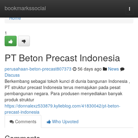
Home
bookmarkssocial
Togg
navi
Home
1
PT Beton Precast Indonesia
perusahaan-beton-precast807373
56 days ago
News
Discuss
Berkembang sebagai tokoh kunci di dunia bangunan Indonesia ,
PT struktur precast Indonesia terus memajukan pada pesat
pembangunan negara. Para produsen menyediakan banyak
produk struktur
https://donnalexz533879.kylieblog.com/41830042/pt-beton-
precast-indonesia
Comments
Who Upvoted
Comments