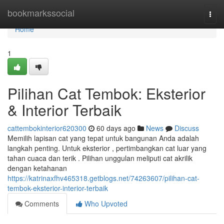
Home
bookmarkssocial
Togg
navi
Home
1
Pilihan Cat Tembok: Eksterior
& Interior Terbaik
cattembokinterior620300
60 days ago
News
Discuss
Memilih lapisan cat yang tepat untuk bangunan Anda adalah
langkah penting. Untuk eksterior , pertimbangkan cat luar yang
tahan cuaca dan terik . Pilihan unggulan meliputi cat akrilik
dengan ketahanan
https://katrinaxfhv465318.getblogs.net/74263607/pilihan-cat-
tembok-eksterior-interior-terbaik
Comments
Who Upvoted