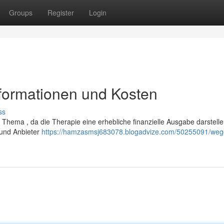
Groups
Register
Login
nformationen und Kosten
ss
 Thema , da die Therapie eine erhebliche finanzielle Ausgabe darstell
e und Anbieter
https://hamzasmsj683078.blogadvize.com/50255091/weg