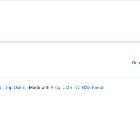
Rep
d
|
Top Users
| Made with
Kliqqi CMS
|
All RSS Feeds