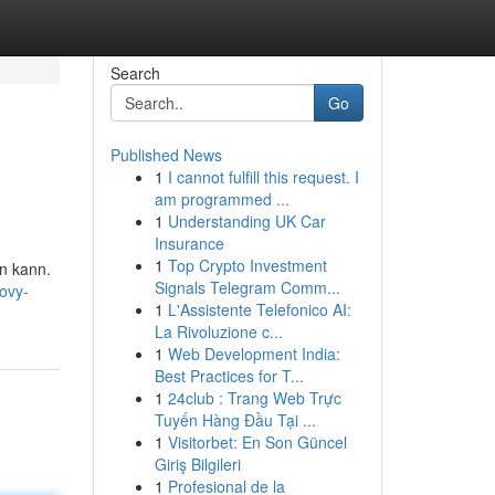
Search
Go
Published News
1
I cannot fulfill this request. I
am programmed ...
1
Understanding UK Car
Insurance
1
Top Crypto Investment
en kann.
Signals Telegram Comm...
ovy-
1
L'Assistente Telefonico AI:
La Rivoluzione c...
1
Web Development India:
Best Practices for T...
1
24club : Trang Web Trực
Tuyến Hàng Đầu Tại ...
1
Visitorbet: En Son Güncel
Giriş Bilgileri
1
Profesional de la