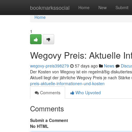
Home
bookmarkssocial
Home
New
Submit
Home
1
Wegovy Preis: Aktuelle I
wegovy-preis398279
57 days ago
News
Discu
Der Kosten von Wegovy ist ein regelmäßig diskutiertes
Aktuell liegt der jährliche Wegovy Preis je nach Stärk
preis-aktuelle-informationen-und-kosten
Comments
Who Upvoted
Comments
Submit a Comment
No HTML