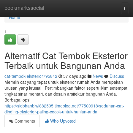
Home
bookmarkssocial
Togg
navi
Home
1
Alternatif Cat Tembok Eksterior
Terbaik untuk Bangunan Anda
cat-tembok-eksterior795842
57 days ago
News
Discuss
Memilih cat yang tepat untuk eksterior rumah Anda merupakan
urusan yang krusial . Pertimbangkan faktor seperti iklim setempat,
tingkat sinar mentari, dan desain arsitektur bangunan Anda.
Berbagai opsi
https://siobhanbjwi882505.timeblog.net/77560918/seduhan-cat-
dinding-eksterior-paling-cocok-untuk-hunian-anda
Comments
Who Upvoted