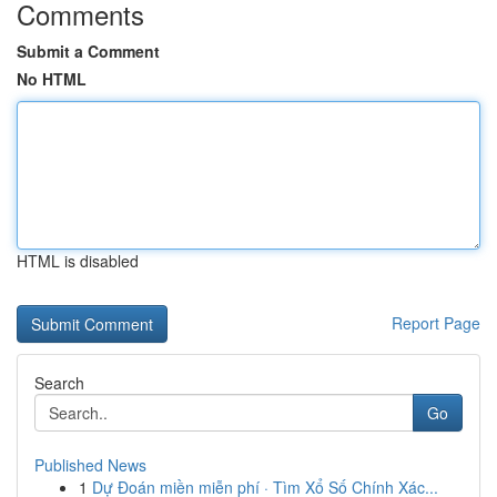
Comments
Submit a Comment
No HTML
HTML is disabled
Report Page
Search
Go
Published News
1
Dự Đoán miền miễn phí · Tìm Xổ Số Chính Xác...