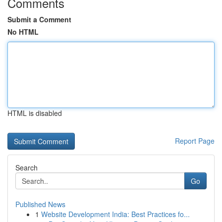
Comments
Submit a Comment
No HTML
HTML is disabled
Report Page
Search
Go
Published News
1
Website Development India: Best Practices fo...