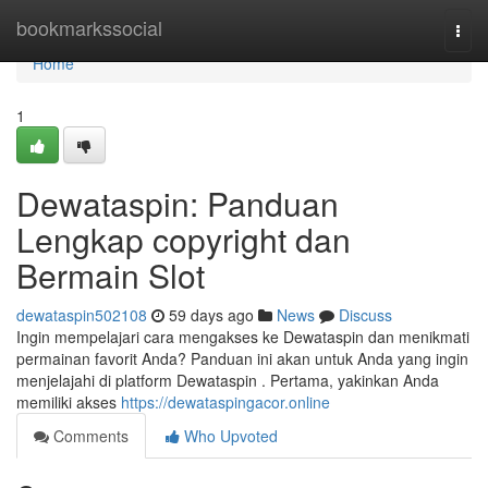
Home
bookmarkssocial
Togg
navi
Home
1
Dewataspin: Panduan
Lengkap copyright dan
Bermain Slot
dewataspin502108
59 days ago
News
Discuss
Ingin mempelajari cara mengakses ke Dewataspin dan menikmati
permainan favorit Anda? Panduan ini akan untuk Anda yang ingin
menjelajahi di platform Dewataspin . Pertama, yakinkan Anda
memiliki akses
https://dewataspingacor.online
Comments
Who Upvoted