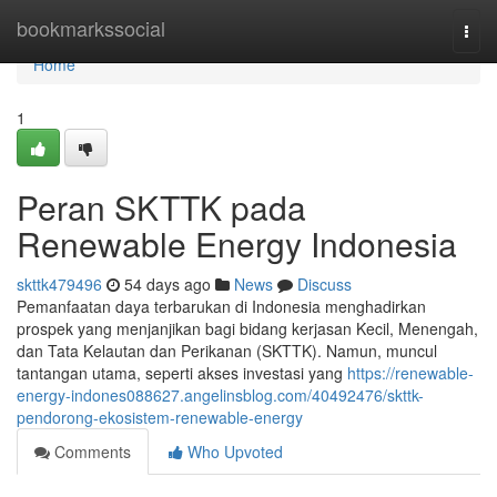
Home
bookmarkssocial
Togg
navi
Home
1
Peran SKTTK pada
Renewable Energy Indonesia
skttk479496
54 days ago
News
Discuss
Pemanfaatan daya terbarukan di Indonesia menghadirkan
prospek yang menjanjikan bagi bidang kerjasan Kecil, Menengah,
dan Tata Kelautan dan Perikanan (SKTTK). Namun, muncul
tantangan utama, seperti akses investasi yang
https://renewable-
energy-indones088627.angelinsblog.com/40492476/skttk-
pendorong-ekosistem-renewable-energy
Comments
Who Upvoted