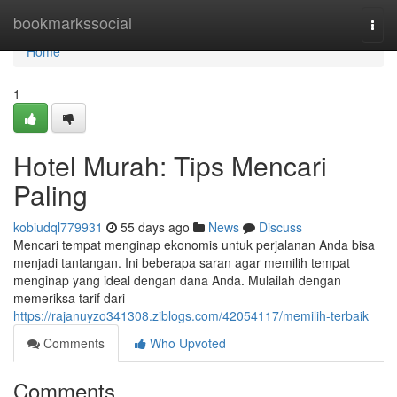
Home
bookmarkssocial
Togg
navi
Home
1
Hotel Murah: Tips Mencari
Paling
kobiudql779931
55 days ago
News
Discuss
Mencari tempat menginap ekonomis untuk perjalanan Anda bisa
menjadi tantangan. Ini beberapa saran agar memilih tempat
menginap yang ideal dengan dana Anda. Mulailah dengan
memeriksa tarif dari
https://rajanuyzo341308.ziblogs.com/42054117/memilih-terbaik
Comments
Who Upvoted
Comments