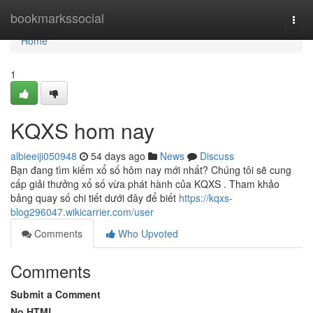
Home
bookmarkssocial
Togg
navi
Home
1
KQXS hom nay
albieeiji050948
54 days ago
News
Discuss
Bạn đang tìm kiếm xổ số hôm nay mới nhất? Chúng tôi sẽ cung
cấp giải thưởng xổ số vừa phát hành của KQXS . Tham khảo
bảng quay số chi tiết dưới đây để biết
https://kqxs-
blog296047.wikicarrier.com/user
Comments
Who Upvoted
Comments
Submit a Comment
No HTML