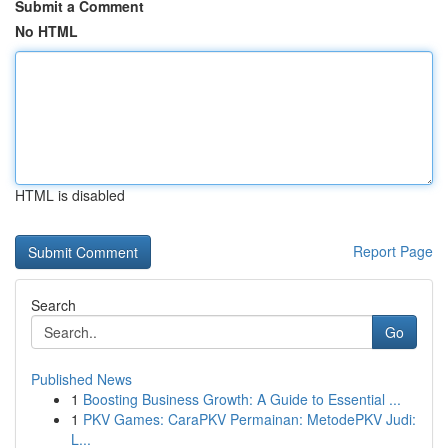
Submit a Comment
No HTML
HTML is disabled
Report Page
Search
Go
Published News
1
Boosting Business Growth: A Guide to Essential ...
1
PKV Games: CaraPKV Permainan: MetodePKV Judi:
L...