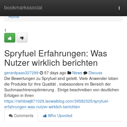
Home
bookmarkssocial
Togg
navi
Home
1
Spryfuel Erfahrungen: Was
Nutzer wirklich berichten
gerardpaax327299
57 days ago
News
Discuss
Die Bewertungen zu Spryfuel sind geteilt. Viele Anwender loben
die Produkte für ihre Qualität , insbesondere im Bereich der
Suchmaschinenoptimierung . Einige beschreiben von deutlichen
Erfolgen in ihren
https://rishilowj871029.laowaiblog.com/39582325/spryfuel-
erfahrungen-was-nutzer-wirklich-berichten
Comments
Who Upvoted