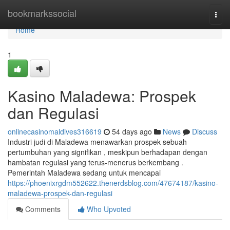
Home
bookmarkssocial
Togg
navi
Home
1
Kasino Maladewa: Prospek
dan Regulasi
onlinecasinomaldives316619
54 days ago
News
Discuss
Industri judi di Maladewa menawarkan prospek sebuah
pertumbuhan yang signifikan , meskipun berhadapan dengan
hambatan regulasi yang terus-menerus berkembang .
Pemerintah Maladewa sedang untuk mencapai
https://phoenixrgdm552622.thenerdsblog.com/47674187/kasino-
maladewa-prospek-dan-regulasi
Comments
Who Upvoted