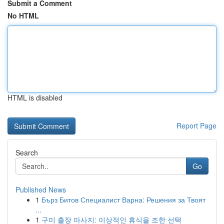
Submit a Comment
No HTML
HTML is disabled
Report Page
Search
Go
Published News
1
Бърз Битов Специалист Варна: Решения за Твоят
...
1
구미 출장 마사지: 이상적인 휴식을 조한 선택