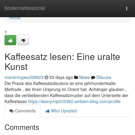
Home
bookmarkssocial
Togg
navi
Home
1
Kaffeesatz lesen: Eine uralte
Kunst
marvinmgwo269823
53 days ago
News
Discuss
Die Praxis des Kaffeesatzdeutens ist eine jahrhundertealte
Methode , die ihren Ursprung im Orient hat. Anhänger glauben ,
dass die verbleibenden Kaffeesatzmuster auf dem Unterseite der
Kaffeetasse
https://iwanymip033362.ambien-blog.com/profile
Comments
Who Upvoted
Comments