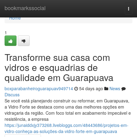
Home
bookmarkssocial
Togg
navi
Home
1
Transforme sua casa com
vidros e esquadrias de
qualidade em Guarapuava
boxparabanheiroguarapuav949714
54 days ago
News
Discuss
Se você está planejando construir ou reformar, em Guarapuava,
a Vidro Forte se destaca como uma das melhores opções em
vidraçaria da região. Com foco total em acabamento impecável e
resistência, a empresa
https://junaiddxjy373268.livebloggs.com/48443686/projetos-em-
vidro-conheça-as-soluções-da-vidro-forte-em-guarapuava