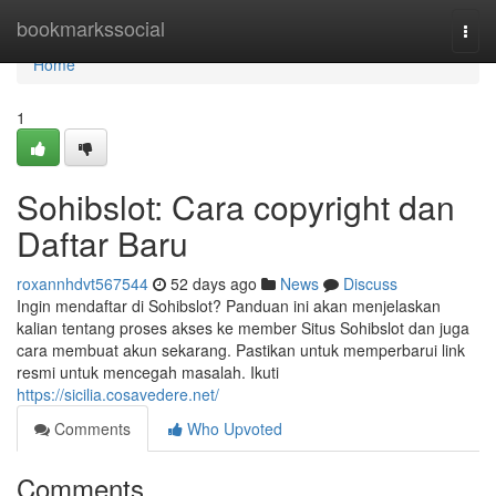
Home
bookmarkssocial
Togg
navi
Home
1
Sohibslot: Cara copyright dan
Daftar Baru
roxannhdvt567544
52 days ago
News
Discuss
Ingin mendaftar di Sohibslot? Panduan ini akan menjelaskan
kalian tentang proses akses ke member Situs Sohibslot dan juga
cara membuat akun sekarang. Pastikan untuk memperbarui link
resmi untuk mencegah masalah. Ikuti
https://sicilia.cosavedere.net/
Comments
Who Upvoted
Comments