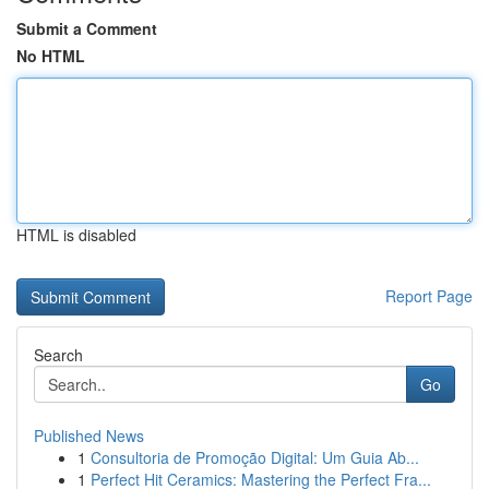
Submit a Comment
No HTML
HTML is disabled
Report Page
Search
Go
Published News
1
Consultoria de Promoção Digital: Um Guia Ab...
1
Perfect Hit Ceramics: Mastering the Perfect Fra...