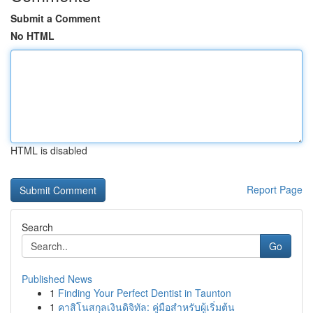
Submit a Comment
No HTML
HTML is disabled
Report Page
Search
Go
Published News
1
Finding Your Perfect Dentist in Taunton
1
คาสิโนสกุลเงินดิจิทัล: คู่มือสำหรับผู้เริ่มต้น