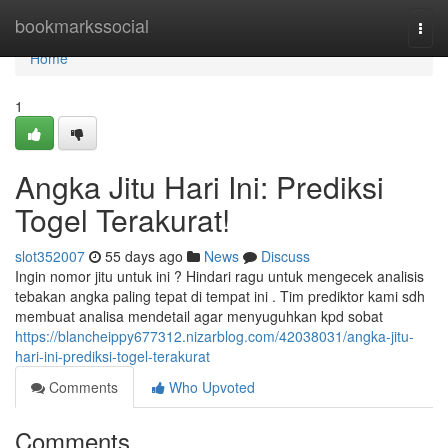
Home
bookmarkssocial
Togg
navi
Home
1
Angka Jitu Hari Ini: Prediksi
Togel Terakurat!
slot352007
55 days ago
News
Discuss
Ingin nomor jitu untuk ini ? Hindari ragu untuk mengecek analisis
tebakan angka paling tepat di tempat ini . Tim prediktor kami sdh
membuat analisa mendetail agar menyuguhkan kpd sobat
https://blancheippy677312.nizarblog.com/42038031/angka-jitu-
hari-ini-prediksi-togel-terakurat
Comments
Who Upvoted
Comments