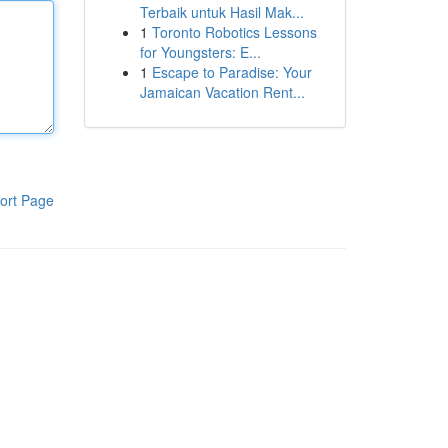
Terbaik untuk Hasil Mak...
1
Toronto Robotics Lessons
for Youngsters: E...
1
Escape to Paradise: Your
Jamaican Vacation Rent...
ort Page