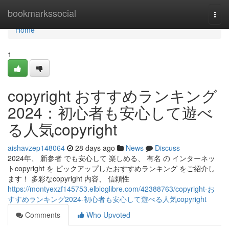
Home
bookmarkssocial
Togg
navi
Home
1
copyright おすすめランキング
2024：初心者も安心して遊べ
る人気copyright
aishavzep148064
28 days ago
News
Discuss
2024年、 新参者 でも安心して 楽しめる、 有名 の インターネッ
トcopyright を ピックアップしたおすすめランキング をご紹介し
ます！ 多彩なcopyright 内容、 信頼性
https://montyexzf145753.elbloglibre.com/42388763/copyright-お
すすめランキング2024-初心者も安心して遊べる人気copyright
Comments
Who Upvoted