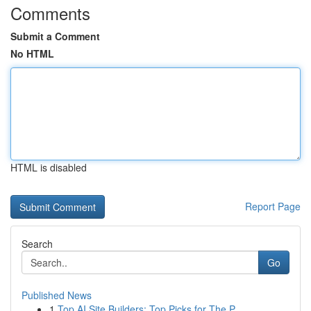
Comments
Submit a Comment
No HTML
HTML is disabled
Report Page
Search
Go
Published News
1
Top AI Site Builders: Top Picks for The P...