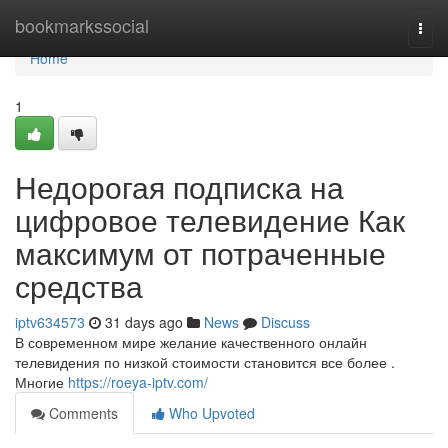
Home
bookmarkssocial
Togg
navi
Home
1
Недорогая подписка на
цифровое телевидение Как
максимум от потраченные
средства
iptv634573
31 days ago
News
Discuss
В современном мире желание качественного онлайн
телевидения по низкой стоимости становится все более .
Многие
https://roeya-iptv.com/
Comments
Who Upvoted