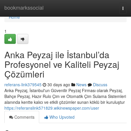
Home
bookmarkssocial
Togg
navi
Home
1
Anka Peyzaj ile İstanbul’da
Profesyonel ve Kaliteli Peyzaj
Çözümleri
referans-link379545
30 days ago
News
Discuss
Anka Peyzaj, İstanbul'un Güvenilir Peyzaj Firması olarak Peyzaj,
Bahçe Peyzaj, Hazır Rulo Çim ve Otomatik Çim Sulama Sistemleri
alanında kentte kalıcı ve etkili çözümler sunan köklü bir kuruluştur
https://referanslink571829.wikinewspaper.com/user
Comments
Who Upvoted