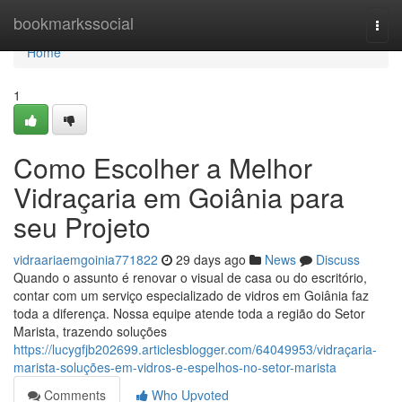
Home
bookmarkssocial
Togg
navi
Home
1
Como Escolher a Melhor
Vidraçaria em Goiânia para
seu Projeto
vidraariaemgoinia771822
29 days ago
News
Discuss
Quando o assunto é renovar o visual de casa ou do escritório,
contar com um serviço especializado de vidros em Goiânia faz
toda a diferença. Nossa equipe atende toda a região do Setor
Marista, trazendo soluções
https://lucygfjb202699.articlesblogger.com/64049953/vidraçaria-
marista-soluções-em-vidros-e-espelhos-no-setor-marista
Comments
Who Upvoted