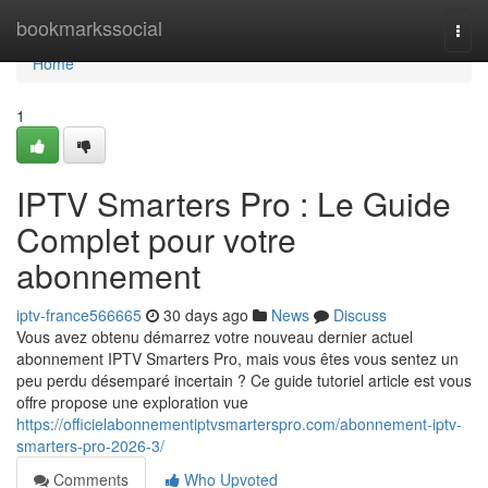
Home
bookmarkssocial
Togg
navi
Home
1
IPTV Smarters Pro : Le Guide
Complet pour votre
abonnement
iptv-france566665
30 days ago
News
Discuss
Vous avez obtenu démarrez votre nouveau dernier actuel
abonnement IPTV Smarters Pro, mais vous êtes vous sentez un
peu perdu désemparé incertain ? Ce guide tutoriel article est vous
offre propose une exploration vue
https://officielabonnementiptvsmarterspro.com/abonnement-iptv-
smarters-pro-2026-3/
Comments
Who Upvoted