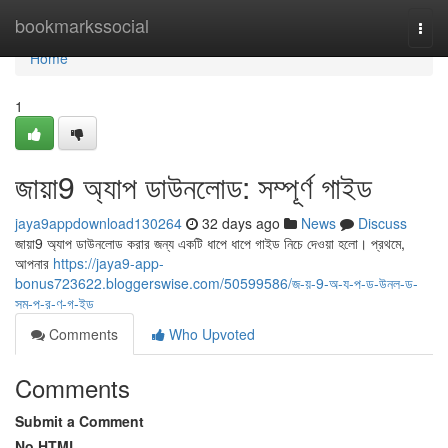
Home
bookmarkssocial
Togg
navi
Home
1
জায়া9 অ্যাপ ডাউনলোড: সম্পূর্ণ গাইড
jaya9appdownload130264
32 days ago
News
Discuss
জায়া9 অ্যাপ ডাউনলোড করার জন্য একটি ধাপে ধাপে গাইড নিচে দেওয়া হলো। প্রথমে,
আপনার
https://jaya9-app-
bonus723622.bloggerswise.com/50599586/জ-য়-9-অ-য-প-ড-উনল-ড-
সম-প-র-ণ-গ-ইড
Comments
Who Upvoted
Comments
Submit a Comment
No HTML