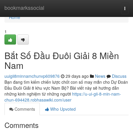
Home
bookmarkssocial
Togg
navi
Home
1
Bắt Số Đầu Đuôi Giải 8 Miền
Nam
uuigii8minnamchunvp609876
29 days ago
News
Discuss
Bạn đang tìm kiếm chiến lược chốt con số may mắn cho Dự Đoán
Đầu Đuôi Giải 8 khu vực Nam Bộ? Bài viết này sẽ hướng dẫn
những kinh nghiệm từ những người
https://u-ui-gii-8-min-nam-
chun-694428.robhasawiki.com/user
Comments
Who Upvoted
Comments