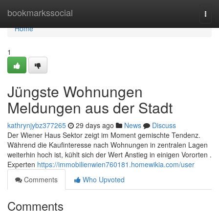
Home
bookmarkssocial
Togg
navi
Home
1
Jüngste Wohnungen
Meldungen aus der Stadt
kathrynjybz377265
29 days ago
News
Discuss
Der Wiener Haus Sektor zeigt im Moment gemischte Tendenz.
Während die Kaufinteresse nach Wohnungen in zentralen Lagen
weiterhin hoch ist, kühlt sich der Wert Anstieg in einigen Vororten .
Experten
https://immobilienwien760181.homewikia.com/user
Comments
Who Upvoted
Comments