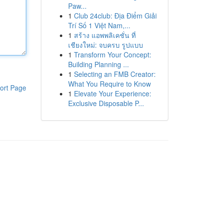
Paw...
1
Club 24club: Địa Điểm Giải
Trí Số 1 Việt Nam,...
1
สร้าง แอพพลิเคชั่น ที่
เชียงใหม่: จบครบ รูปแบบ
1
Transform Your Concept:
Building Planning ...
1
Selecting an FMB Creator:
What You Require to Know
ort Page
1
Elevate Your Experience:
Exclusive Disposable P...