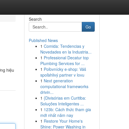
Search
Go
Published News
1
Comida: Tendencias y
Novedades en la Industria...
1
Professional Decatur top
Plumbing Services for ...
1
Poľovnícky e-shop: Váš
ơng hiệu
spoľahlivý partner v lovu
1
Next generation
computational frameworks
drivin...
1
{Divisórias em Curitiba:
Soluções Inteligentes ...
1
123b: Cách thức tham gia
mới nhất năm nay
1
Restore Your Home's
Shine: Power Washing in