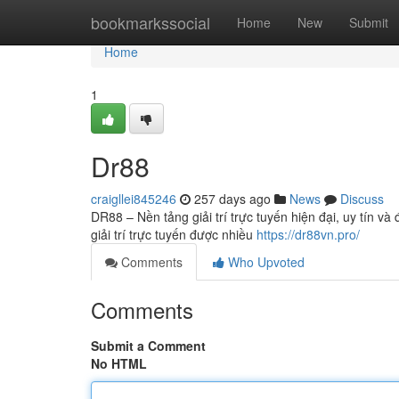
Home
bookmarkssocial
Home
New
Submit
Home
1
Dr88
craigllei845246
257 days ago
News
Discuss
DR88 – Nền tảng giải trí trực tuyến hiện đại, uy tín v
giải trí trực tuyến được nhiều
https://dr88vn.pro/
Comments
Who Upvoted
Comments
Submit a Comment
No HTML